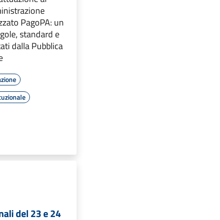
inistrazione
lizzato PagoPA: un
gole, standard e
ati dalla Pubblica
e
azione
tuzionale
nali del 23 e 24