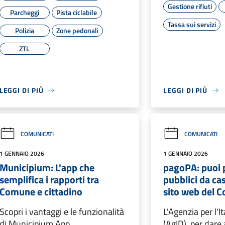
Gestione rifiuti
Parcheggi
Pista ciclabile
Tassa sui servizi
Polizia
Zone pedonali
ZTL
LEGGI DI PIÙ
LEGGI DI PIÙ
COMUNICATI
COMUNICATI
1 GENNAIO 2026
1 GENNAIO 2026
Municipium: L'app che
pagoPA: puoi p
semplifica i rapporti tra
pubblici da cas
Comune e cittadino
sito web del 
Scopri i vantaggi e le funzionalità
L'Agenzia per l'It
di Municipium App
(AgID), per dare