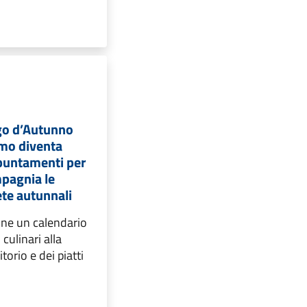
go d’Autunno
omo diventa
ppuntamenti per
mpagnia le
ete autunnali
ne un calendario
culinari alla
torio e dei piatti
.