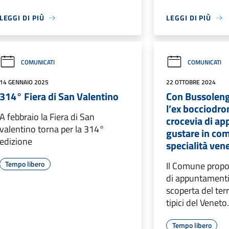
LEGGI DI PIÙ
LEGGI DI PIÙ
COMUNICATI
COMUNICATI
14 GENNAIO 2025
22 OTTOBRE 2024
314° Fiera di San Valentino
Con Bussolen
l’ex bocciodr
A febbraio la Fiera di San
crocevia di a
valentino torna per la 314°
gustare in co
edizione
specialità ven
Tempo libero
Il Comune propo
di appuntamenti 
scoperta del terri
tipici del Veneto
Tempo libero