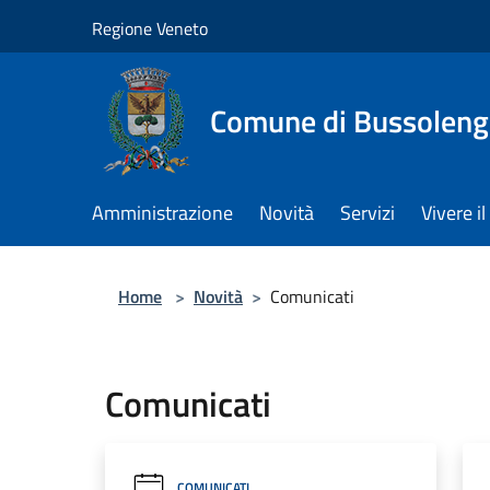
Salta al contenuto principale
Regione Veneto
Comune di Bussolen
Amministrazione
Novità
Servizi
Vivere 
Home
>
Novità
>
Comunicati
Comunicati
COMUNICATI