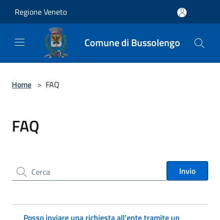
Salta al contenuto principale
Regione Veneto
Comune di Bussolengo
Home
>
FAQ
FAQ
Cerca nel sito
Invio
Posso inviare una richiesta all'ente tramite un