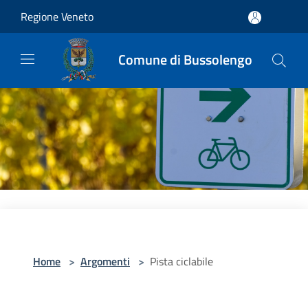
Salta al contenuto principale
Regione Veneto
Comune di Bussolengo
Home
>
Argomenti
>
Pista ciclabile