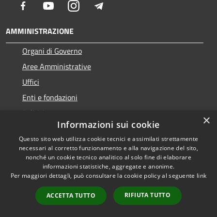
Facebook
Youtube
Instagram
Telegram
AMMINISTRAZIONE
Organi di Governo
Aree Amministrative
Uffici
Enti e fondazioni
Politici
×
Informazioni sui cookie
Personale Amministrativo
Questo sito web utilizza cookie tecnici e assimilati strettamente
Documenti e dati
necessari al corretto funzionamento e alla navigazione del sito,
nonché un cookie tecnico analitico al solo fine di elaborare
informazioni statistiche, aggregate e anonime.
CATEGORIE DI SERVIZIO
Per maggiori dettagli, può consultare la cookie policy al seguente
link
Anagrafe e stato civile
RIFIUTA TUTTO
ACCETTA TUTTO
Cultura e tempo libero