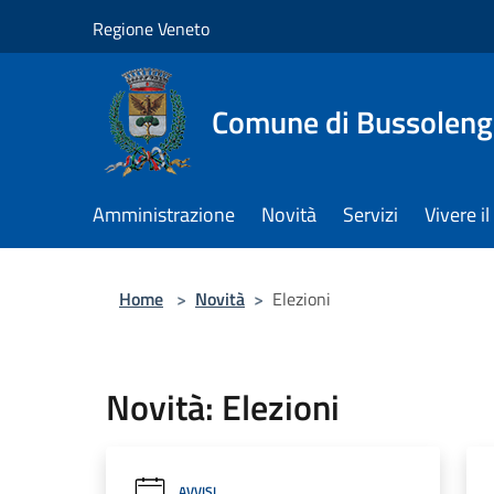
Salta al contenuto principale
Regione Veneto
Comune di Bussolen
Amministrazione
Novità
Servizi
Vivere 
Home
>
Novità
>
Elezioni
Novità: Elezioni
AVVISI