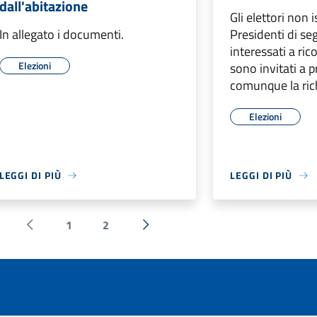
dall'abitazione
Gli elettori non i
In allegato i documenti.
Presidenti di se
interessati a rico
Elezioni
sono invitati a 
comunque la ric
Elezioni
LEGGI DI PIÙ
LEGGI DI PIÙ
1
2
Pagina precedente
Successiva »