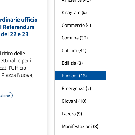
Anagrafe (4)
rdinarie ufficio
Commercio (4)
 il Referendum
 del 22 e 23
Comune (32)
Cultura (31)
l ritiro delle
ttorali e per il
Edilizia (3)
cati l’Ufficio
in Piazza Nuova,
Elezioni (16)
Emergenza (7)
azione
Giovani (10)
Lavoro (9)
Manifestazioni (8)