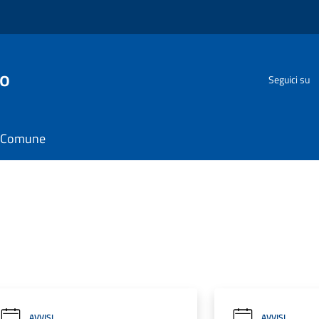
go
Seguici su
il Comune
AVVISI
AVVISI