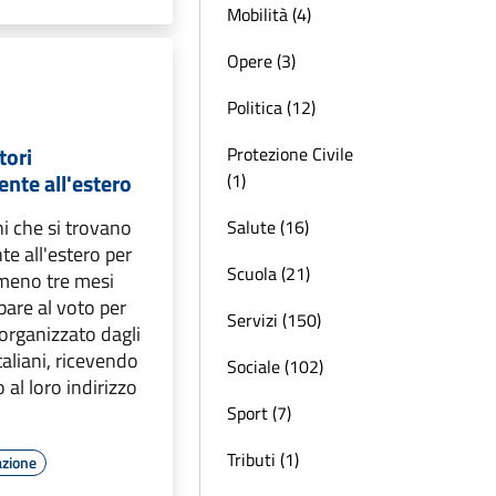
Mobilità (4)
Opere (3)
Politica (12)
tori
Protezione Civile
te all'estero
(1)
ani che si trovano
Salute (16)
 all'estero per
Scuola (21)
lmeno tre mesi
are al voto per
Servizi (150)
organizzato dagli
italiani, ricevendo
Sociale (102)
 al loro indirizzo
Sport (7)
Tributi (1)
azione