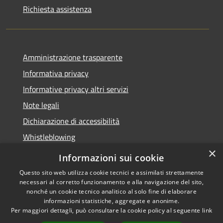
Richiesta assistenza
Amministrazione trasparente
Informativa privacy
Informative privacy altri servizi
Note legali
Dichiarazione di accessibilità
Whistleblowing
×
Informazioni sui cookie
Questo sito web utilizza cookie tecnici e assimilati strettamente
necessari al corretto funzionamento e alla navigazione del sito,
RSS
Copyright © 2026 • Comune di
nonché un cookie tecnico analitico al solo fine di elaborare
Accessibilità
Bussolengo • Powered by
informazioni statistiche, aggregate e anonime.
Privacy
Municipium
Accesso
•
Per maggiori dettagli, può consultare la cookie policy al seguente
link
Cookie