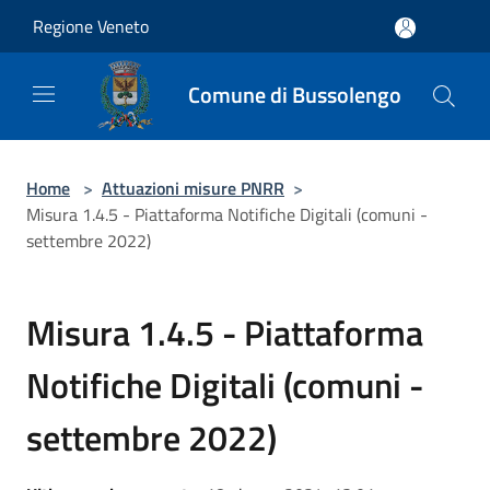
Salta al contenuto principale
Regione Veneto
Comune di Bussolengo
Home
>
Attuazioni misure PNRR
>
Misura 1.4.5 - Piattaforma Notifiche Digitali (comuni -
settembre 2022)
Misura 1.4.5 - Piattaforma
Notifiche Digitali (comuni -
settembre 2022)