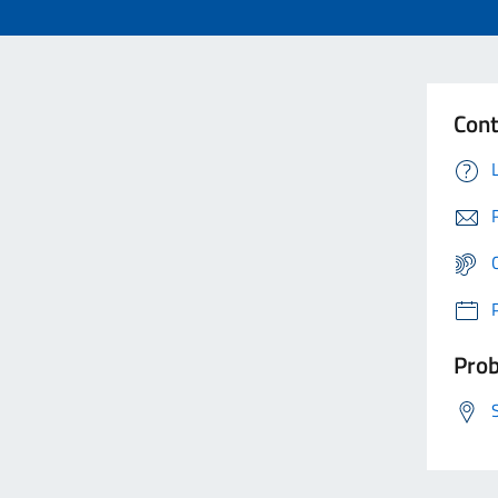
Cont
Prob