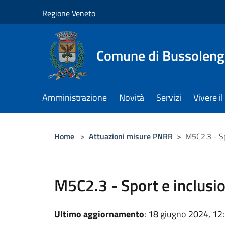
Salta al contenuto principale
Regione Veneto
Comune di Bussolen
Amministrazione
Novità
Servizi
Vivere 
Home
>
Attuazioni misure PNRR
>
M5C2.3 - Sp
M5C2.3 - Sport e inclusio
Ultimo aggiornamento
: 18 giugno 2024, 12