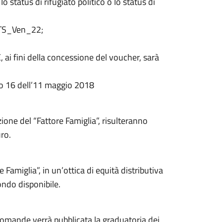
o status di rifugiato politico o Io status di
’ATS_Ven_22;
 ai fini della concessione del voucher, sarà
ro 16 dell’11 maggio 2018
ione del “Fattore Famiglia”, risulteranno
ro.
 Famiglia”, in un’ottica di equità distributiva
ondo disponibile.
domande verrà pubblicata la graduatoria dei