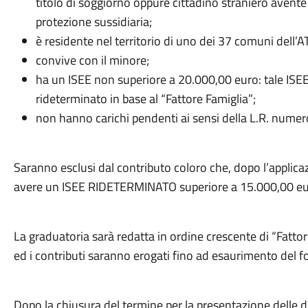
titolo di soggiorno oppure cittadino straniero avente I
protezione sussidiaria;
è residente nel territorio di uno dei 37 comuni dell
convive con il minore;
ha un ISEE non superiore a 20.000,00 euro: tale ISEE,
rideterminato in base al “Fattore Famiglia”;
non hanno carichi pendenti ai sensi della L.R. nume
Saranno esclusi dal contributo coloro che, dopo l’applicaz
avere un ISEE RIDETERMINATO superiore a 15.000,00 eu
La graduatoria sarà redatta in ordine crescente di “Fattore
ed i contributi saranno erogati fino ad esaurimento del f
Dopo la chiusura del termine per la presentazione delle 