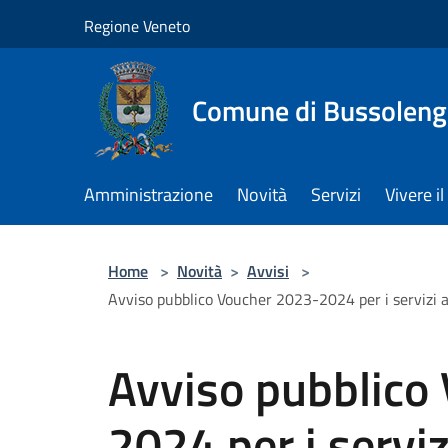
Salta al contenuto principale
Regione Veneto
Comune di Bussolen
Amministrazione
Novità
Servizi
Vivere 
Home
>
Novità
>
Avvisi
>
Avviso pubblico Voucher 2023-2024 per i servizi al
Avviso pubblico
2024 per i serviz