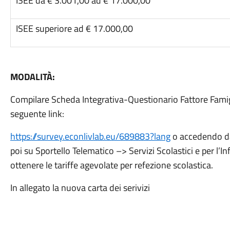
ISEE da € 3.001,00 ad € 17.000,00
ISEE superiore ad € 17.000,00
MODALITÀ:
Compilare Scheda Integrativa-Questionario Fattore Fami
seguente link:
https://survey.econlivlab.eu/
689883?lang
o accedendo da
poi su Sportello Telematico –> Servizi Scolastici e per l’I
ottenere le tariffe agevolate per refezione scolastica.
In allegato la nuova carta dei serivizi