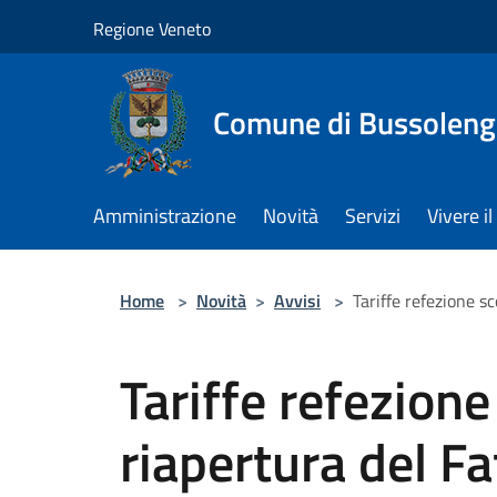
Salta al contenuto principale
Regione Veneto
Comune di Bussolen
Amministrazione
Novità
Servizi
Vivere 
Home
>
Novità
>
Avvisi
>
Tariffe refezione s
Tariffe refezion
riapertura del Fa