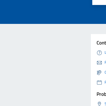
Cont
Prob