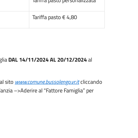
Tariffa pasto personalizzata
Tariffa pasto € 4,80
glia
DAL 14/11/2024 AL
20/12/2024
al
l sito
www.comune.bussolengo.vr.it
cliccando
nfanzia –>Aderire al "Fattore Famiglia” per