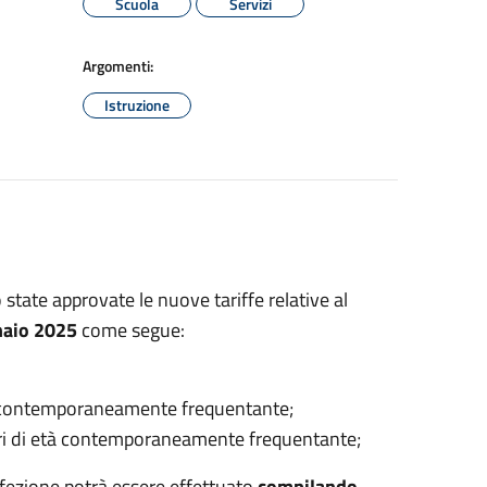
Scuola
Servizi
Argomenti:
Istruzione
tate approvate le nuove tariffe relative al
aio 2025
come segue:
tà contemporaneamente frequentante;
inori di età contemporaneamente frequentante;
 refezione potrà essere effettuato
compilando