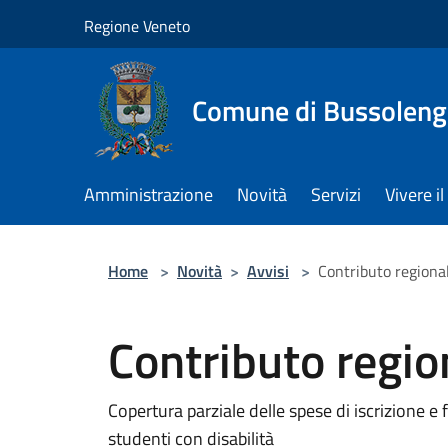
Salta al contenuto principale
Regione Veneto
Comune di Bussolen
Amministrazione
Novità
Servizi
Vivere 
Home
>
Novità
>
Avvisi
>
Contributo regiona
Contributo regi
Copertura parziale delle spese di iscrizione e f
studenti con disabilità