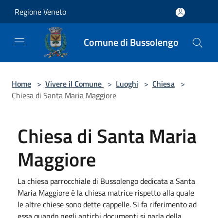
Salta al contenuto principale
Regione Veneto
Comune di Bussolengo
Home
>
Vivere il Comune
>
Luoghi
>
Chiesa
>
Chiesa di Santa Maria Maggiore
Chiesa di Santa Maria
Maggiore
La chiesa parrocchiale di Bussolengo dedicata a Santa
Maria Maggiore è la chiesa matrice rispetto alla quale
le altre chiese sono dette cappelle. Si fa riferimento ad
essa quando negli antichi documenti si parla della