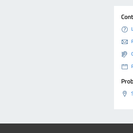
Cont
Prob