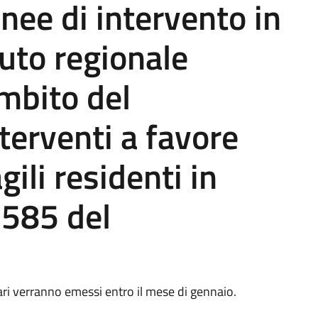
linee di intervento in
buto regionale
mbito del
erventi a favore
gili residenti in
.585 del
ari verranno emessi entro il mese di gennaio.