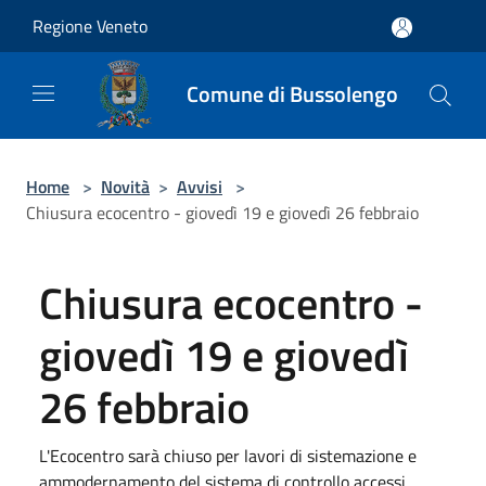
Salta al contenuto principale
Regione Veneto
Comune di Bussolengo
Home
>
Novità
>
Avvisi
>
Chiusura ecocentro - giovedì 19 e giovedì 26 febbraio
Chiusura ecocentro -
giovedì 19 e giovedì
26 febbraio
L'Ecocentro sarà chiuso per lavori di sistemazione e
ammodernamento del sistema di controllo accessi.