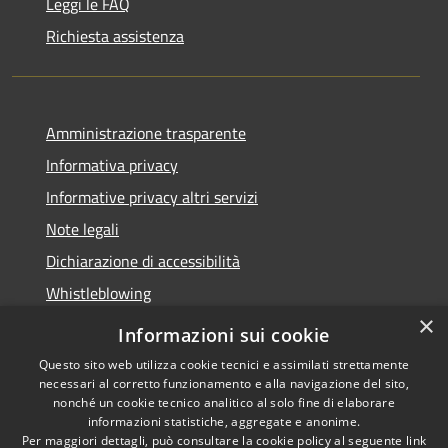
Leggi le FAQ
Richiesta assistenza
Amministrazione trasparente
Informativa privacy
Informative privacy altri servizi
Note legali
Dichiarazione di accessibilità
Whistleblowing
×
Informazioni sui cookie
Questo sito web utilizza cookie tecnici e assimilati strettamente
necessari al corretto funzionamento e alla navigazione del sito,
RSS
Copyright © 2026 • Comune di
nonché un cookie tecnico analitico al solo fine di elaborare
Accessibilità
Bussolengo • Powered by
informazioni statistiche, aggregate e anonime.
Privacy
Municipium
Accesso
•
Per maggiori dettagli, può consultare la cookie policy al seguente
link