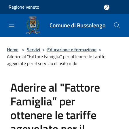
Salta al contenuto principale
Regione Veneto
Comune di Bussolengo
Home
>
Servizi
>
Educazione e formazione
>
Aderire al "Fattore Famiglia” per ottenere le tariffe
agevolate per il servizio di asilo nido
Aderire al "Fattore
Famiglia” per
ottenere le tariffe
agevolate per il