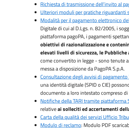
Richiesta di trasmissione dell’invito al 
Ulteriori moduli per pratiche riguardanti s
Modalità per il pagamento elettronico de
Digitale di cui al D.Lgs. n. 82/2005, i sogg
piattaforma pagoPA, i pagamenti spettanti
obiettivi di razionalizzazione e conteni
elevati livelli di sicurezza, le Pubblic
come convertito in legge - sono tenute ad
messa a disposizione da PagoPA S.p.A.
Consultazione degli avvisi di pagamento T
una identità digitale (SPID o CIE) posson
documento a loro intestato compreso di 
Notifiche della TARI tramite piattaform
relative
ai solleciti ed accertamenti del
Carta della qualità dei servizi Ufficio Tribu
Modulo di reclamo
: Modulo PDF scaricabil