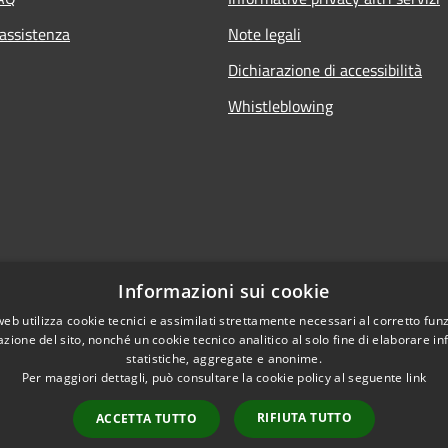
 assistenza
Note legali
Dichiarazione di accessibilità
Whistleblowing
Informazioni sui cookie
web utilizza cookie tecnici e assimilati strettamente necessari al corretto fu
azione del sito, nonché un cookie tecnico analitico al solo fine di elaborare i
statistiche, aggregate e anonime.
Per maggiori dettagli, può consultare la cookie policy al seguente
link
RIFIUTA TUTTO
ACCETTA TUTTO
l sito
Copyright © 2026 • Comune di B