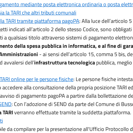
pagamento mediante posta elettronica ordinaria o posta elettr
ia la TARI che altri tributi comunali
lla TARI tramite piattaforma pagoPA
: Alla luce dell’articolo
etti indicati all’articolo 2 dello stesso Codice, sono obbligati
 a qualsiasi titolo attraverso sistemi di pagamento elettro
mento della spesa pubblica in informatica, e al fine di ga
he Amministrazioni
- ai sensi dell’articolo 15, comma 5 bis, 
 avvalersi dell’
infrastruttura tecnologica
pubblica, meglio
ARI online per le persone fisiche
: Le persone fisiche intesta
o accedere alla consultazione della propria posizione TARI e
avviso di pagamento pagoPA a partire dalla bollettazione d
a SEND
: Con l’adozione di SEND da parte del Comune di Bussol
la TARI
verranno effettuate tramite la suddetta piattaforma.
ti
e da compilare per la presentazione all'Ufficio Protocollo di 