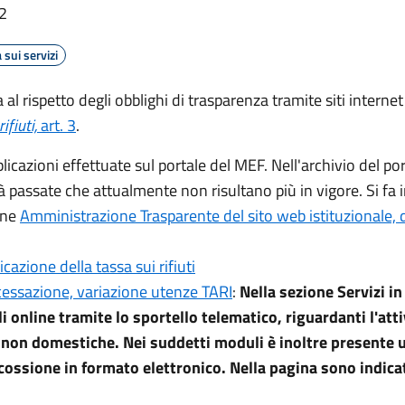
02
 sui servizi
al rispetto degli obblighi di trasparenza tramite siti internet
ifiuti,
art. 3
.
bblicazioni effettuate sul portale del MEF. Nell'archivio del p
à passate che attualmente non risultano più in vigore. Si fa 
one
Amministrazione Trasparente del sito web istituzionale,
azione della tassa sui rifiuti
 cessazione, variazione utenze TARI
:
Nella sezione Servizi in
li online tramite lo sportello telematico, riguardanti l'at
 non domestiche. Nei suddetti moduli è inoltre presente u
scossione in formato elettronico. Nella pagina sono indica