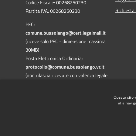
Codice Fiscale: 00268250230
Richiesta
Partita IVA: 00268250230
PEC:
comune.bussolengo@cert.legalmail.it
(riceve solo PEC - dimensione massima
30MB)
Posta Elettronica Ordinaria:
protocollo@comune.bussolengo.vr.it
(non rilascia ricevute con valenza legale
- dimensione massima 30MB)
Centralino Unico: 045 6769900
Questo sito 
alla navig
RSS
Accessibilità
Privacy
Cookie
Mappa de