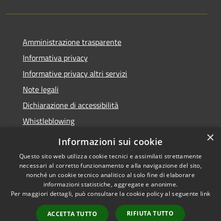
Amministrazione trasparente
Informativa privacy
Informative privacy altri servizi
Note legali
Dichiarazione di accessibilità
Whistleblowing
×
Informazioni sui cookie
Questo sito web utilizza cookie tecnici e assimilati strettamente
necessari al corretto funzionamento e alla navigazione del sito,
RSS
Copyright © 2026 • Comune di
nonché un cookie tecnico analitico al solo fine di elaborare
Accessibilità
Bussolengo • Powered by
informazioni statistiche, aggregate e anonime.
Privacy
Municipium
Accesso
•
Per maggiori dettagli, può consultare la cookie policy al seguente
link
Cookie
redazione
RIFIUTA TUTTO
ACCETTA TUTTO
Mappa del sito