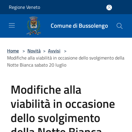
Salta al contenuto principale
Regione Veneto
Comune di Bussolengo
Home
>
Novità
>
Avvisi
>
Modifiche alla viabilità in occasione dello svolgimento della
Notte Bianca sabato 20 luglio
Modifiche alla
viabilità in occasione
dello svolgimento
della Notte Bianca