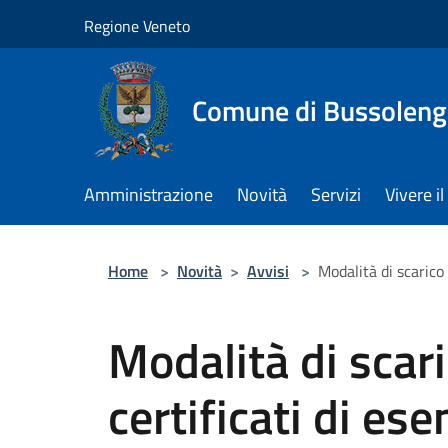
Salta al contenuto principale
Regione Veneto
Comune di Bussolen
Amministrazione
Novità
Servizi
Vivere 
Home
>
Novità
>
Avvisi
>
Modalità di scarico
Modalità di scari
certificati di e