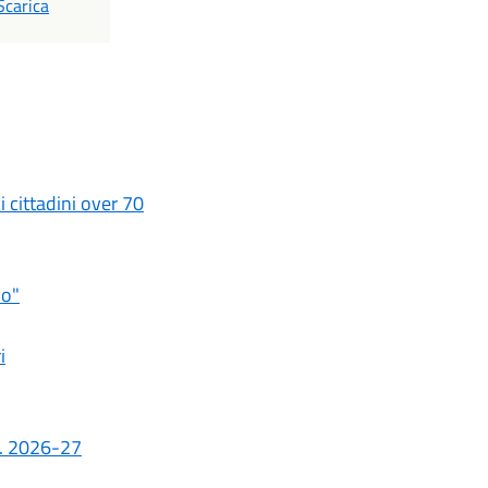
PDF
Scarica
i cittadini over 70
io"
i
.s. 2026-27