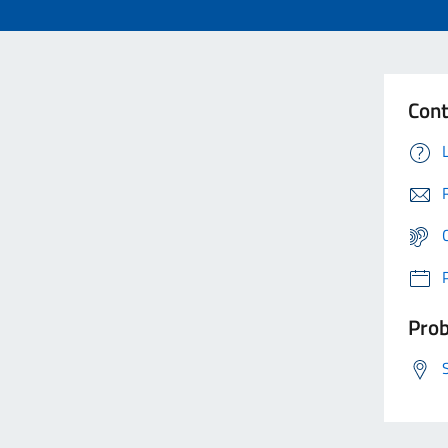
Cont
Prob