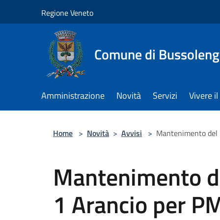
Salta al contenuto principale
Regione Veneto
Comune di Bussolen
Amministrazione
Novità
Servizi
Vivere 
Home
>
Novità
>
Avvisi
>
Mantenimento del L
Mantenimento del
1 Arancio per P