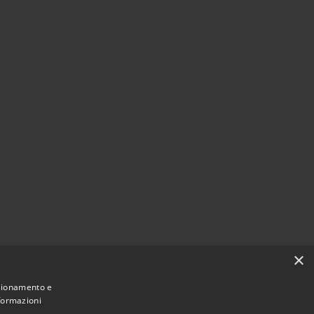
×
nzionamento e
nformazioni