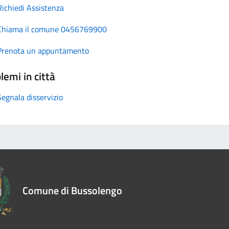
Richiedi Assistenza
Chiama il comune 0456769900
Prenota un appuntamento
lemi in città
Segnala disservizio
Comune di Bussolengo