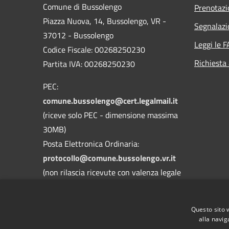
Comune di Bussolengo
Prenotaz
Piazza Nuova, 14, Bussolengo, VR -
Segnalazi
37012 - Bussolengo
Leggi le 
Codice Fiscale: 00268250230
Richiesta
Partita IVA: 00268250230
PEC:
comune.bussolengo@cert.legalmail.it
(riceve solo PEC - dimensione massima
30MB)
Posta Elettronica Ordinaria:
protocollo@comune.bussolengo.vr.it
(non rilascia ricevute con valenza legale
- dimensione massima 30MB)
Centralino Unico: 045 6769900
Questo sito 
alla navig