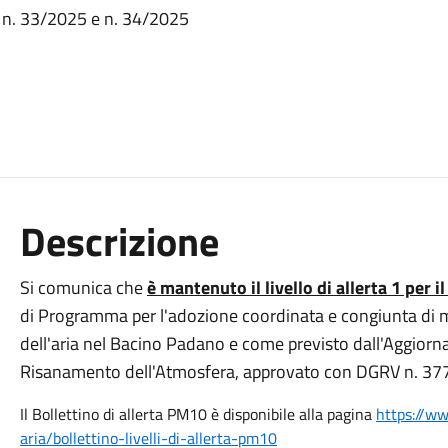
ze n. 33/2025 e n. 34/2025
Descrizione
Si comunica che
è mantenuto il livello di allerta 1 per 
di Programma per l'adozione coordinata e congiunta di mi
dell'aria nel Bacino Padano e come previsto dall'Aggiorn
Risanamento dell'Atmosfera, approvato con DGRV n. 377 
Il Bollettino di allerta PM10 è disponibile alla pagina
https://ww
aria/bollettino-livelli-di-
allerta-pm10