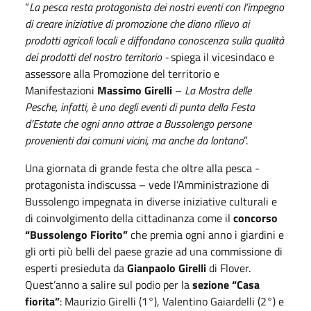
“
La pesca resta protagonista
dei nostri eventi con l’impegno
di creare iniziative di promozione che diano rilievo ai
prodotti agricoli locali e diffondano conoscenza sulla qualità
dei prodotti del nostro territorio -
spiega il vicesindaco e
assessore alla Promozione del territorio e
Manifestazioni
Massimo Girelli
–
La Mostra delle
Pesche, infatti, è uno degli eventi di punta della Festa
d’Estate che ogni anno attrae a Bussolengo persone
provenienti dai comuni vicini, ma anche da lontano
”.
Una giornata di grande festa che oltre alla pesca -
protagonista indiscussa – vede l’Amministrazione di
Bussolengo impegnata in diverse iniziative culturali e
di coinvolgimento della cittadinanza come il
concorso
“Bussolengo Fiorito”
che premia ogni anno i giardini e
gli orti più belli del paese grazie ad una commissione di
esperti presieduta da
Gianpaolo Girelli
di Flover.
Quest’anno a salire sul podio per la
sezione “Casa
fiorita”
: Maurizio Girelli (1°), Valentino Gaiardelli (2°) e