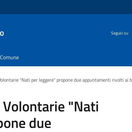
go
Seguici su
il Comune
 Volontarie "Nati per leggere" propone due appuntamenti rivolti ai ba
i Volontarie "Nati
opone due