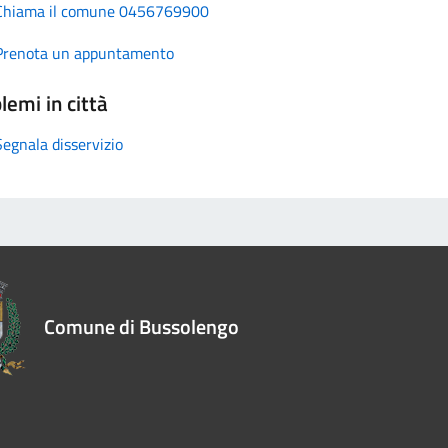
Chiama il comune 0456769900
Prenota un appuntamento
lemi in città
Segnala disservizio
Comune di Bussolengo