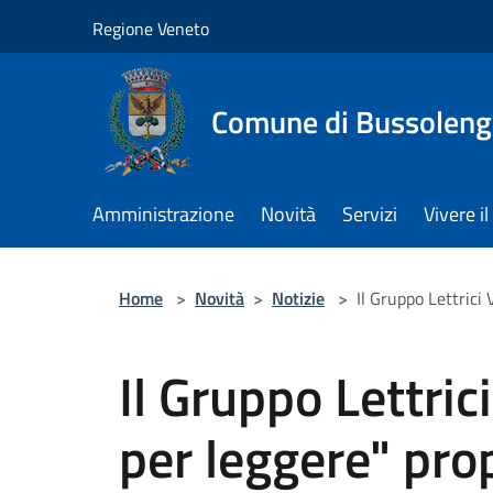
Salta al contenuto principale
Regione Veneto
Comune di Bussolen
Amministrazione
Novità
Servizi
Vivere 
Home
>
Novità
>
Notizie
>
Il Gruppo Lettrici
Il Gruppo Lettric
per leggere" pr