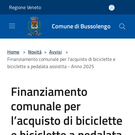
Salta al contenuto principale
Regione Veneto
Comune di Bussolengo
Home
>
Novità
>
Avvisi
>
Finanziamento comunale per l’acquisto di biciclette e
biciclette a pedalata assistita - Anno 2025
Finanziamento
comunale per
l’acquisto di biciclette
e biciclette a pedalata