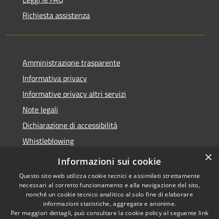
Richiesta assistenza
Amministrazione trasparente
Informativa privacy
Informative privacy altri servizi
Note legali
Dichiarazione di accessibilità
Whistleblowing
×
Informazioni sui cookie
Questo sito web utilizza cookie tecnici e assimilati strettamente
necessari al corretto funzionamento e alla navigazione del sito,
RSS
Copyright © 2026 • Comune di
nonché un cookie tecnico analitico al solo fine di elaborare
Accessibilità
Bussolengo • Powered by
informazioni statistiche, aggregate e anonime.
Privacy
Municipium
Accesso
Per maggiori dettagli, può consultare la cookie policy al seguente
link
•