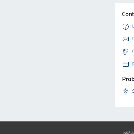
Cont
Prob