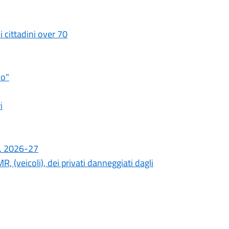
i cittadini over 70
io"
i
.s. 2026-27
R, (veicoli), dei privati danneggiati dagli