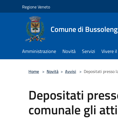
Salta al contenuto principale
Regione Veneto
Comune di Bussolen
Amministrazione
Novità
Servizi
Vivere 
Home
>
Novità
>
Avvisi
>
Depositati presso la
Depositati press
comunale gli atti