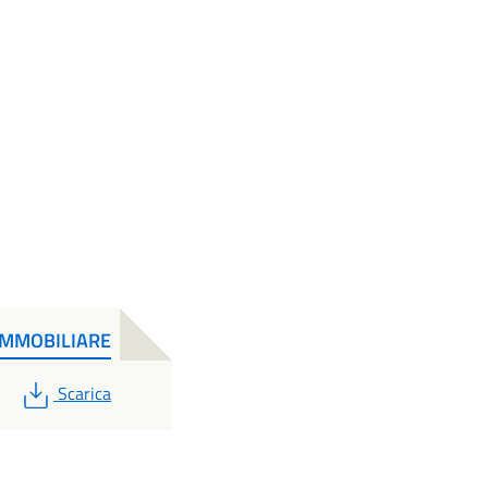
IMMOBILIARE
PDF
Scarica