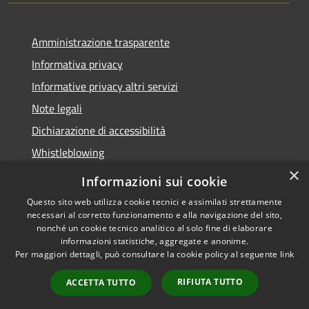
Amministrazione trasparente
Informativa privacy
Informative privacy altri servizi
Note legali
Dichiarazione di accessibilità
Whistleblowing
×
Informazioni sui cookie
Questo sito web utilizza cookie tecnici e assimilati strettamente
necessari al corretto funzionamento e alla navigazione del sito,
RSS
Copyright © 2026 • Comune di
nonché un cookie tecnico analitico al solo fine di elaborare
Accessibilità
Bussolengo • Powered by
informazioni statistiche, aggregate e anonime.
Privacy
Municipium
Accesso
•
Per maggiori dettagli, può consultare la cookie policy al seguente
link
Cookie
redazione
RIFIUTA TUTTO
ACCETTA TUTTO
Mappa del sito