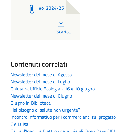
vol 2024-25
PDF
Scarica
Contenuti correlati
Newsletter del mese di Agosto
Newsletter del mese di Luglio
Chiusura Ufficio Ecologia - 16 e 18 giugno
Newsletter del mese di Giugno
Giugno in Biblioteca
Hai bisogno di salute non urgente?
Incontro informativo per i commercianti sul progetto
C'è Luisa
Carta d’Identità Elettronica: al via gli Open Days CIE!