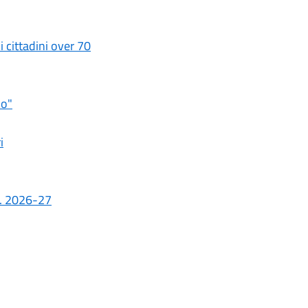
i cittadini over 70
io"
i
.s. 2026-27