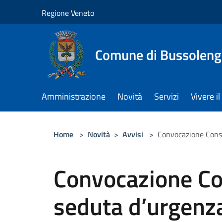
Salta al contenuto principale
Regione Veneto
Comune di Bussolen
Amministrazione
Novità
Servizi
Vivere 
Home
>
Novità
>
Avvisi
>
Convocazione Consi
Convocazione Co
seduta d’urgenza