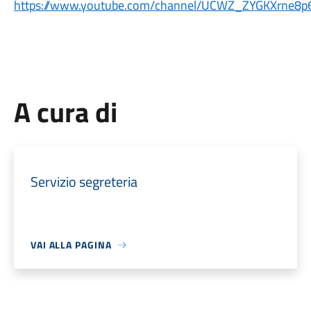
https://www.youtube.com/
channel/UCWZ_
ZYGKXrne8p6
A cura di
Servizio segreteria
VAI ALLA PAGINA