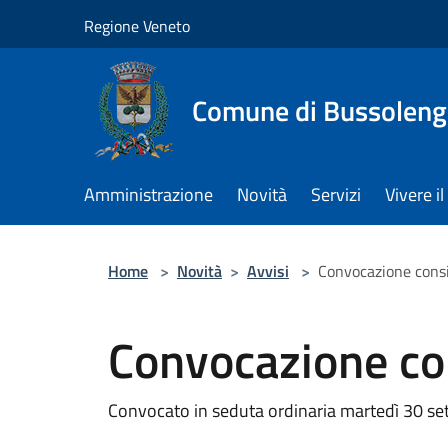
Salta al contenuto principale
Regione Veneto
Comune di Bussolen
Amministrazione
Novità
Servizi
Vivere 
Home
>
Novità
>
Avvisi
>
Convocazione cons
Convocazione co
Convocato in seduta ordinaria martedì 30 se