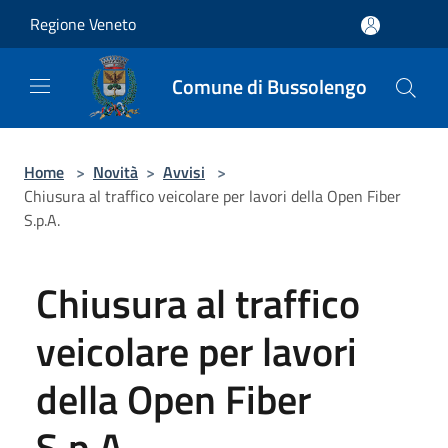
Salta al contenuto principale
Regione Veneto
Comune di Bussolengo
Home
>
Novità
>
Avvisi
>
Chiusura al traffico veicolare per lavori della Open Fiber
S.p.A.
Chiusura al traffico
veicolare per lavori
della Open Fiber
S.p.A.