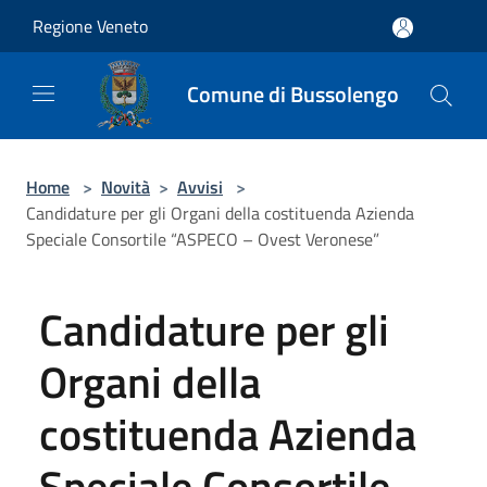
Salta al contenuto principale
Regione Veneto
Comune di Bussolengo
Home
>
Novità
>
Avvisi
>
Candidature per gli Organi della costituenda Azienda
Speciale Consortile “ASPECO – Ovest Veronese”
Candidature per gli
Organi della
costituenda Azienda
Speciale Consortile