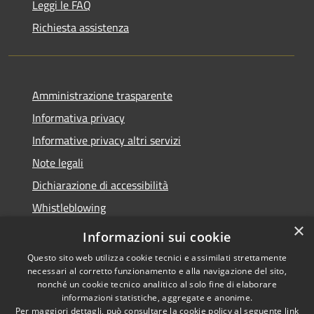
Leggi le FAQ
Richiesta assistenza
Amministrazione trasparente
Informativa privacy
Informative privacy altri servizi
Note legali
Dichiarazione di accessibilità
Whistleblowing
×
Informazioni sui cookie
Questo sito web utilizza cookie tecnici e assimilati strettamente
necessari al corretto funzionamento e alla navigazione del sito,
RSS
Copyright © 2026 • Comune di
nonché un cookie tecnico analitico al solo fine di elaborare
Accessibilità
Bussolengo • Powered by
informazioni statistiche, aggregate e anonime.
Privacy
Municipium
Accesso
Per maggiori dettagli, può consultare la cookie policy al seguente
link
•