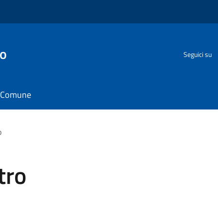
go
Seguici su
il Comune
o
tro