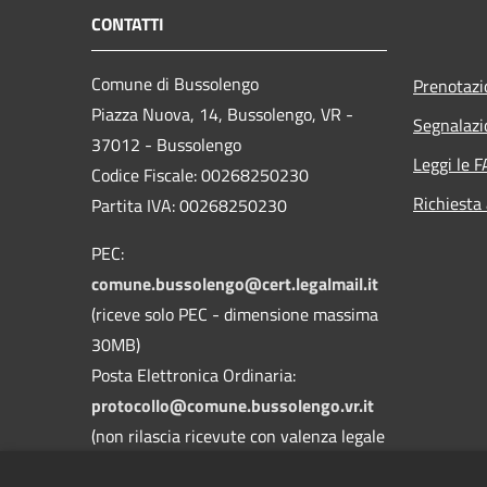
CONTATTI
Comune di Bussolengo
Prenotaz
Piazza Nuova, 14, Bussolengo, VR -
Segnalazi
37012 - Bussolengo
Leggi le 
Codice Fiscale: 00268250230
Richiesta
Partita IVA: 00268250230
PEC:
comune.bussolengo@cert.legalmail.it
(riceve solo PEC - dimensione massima
30MB)
Posta Elettronica Ordinaria:
protocollo@comune.bussolengo.vr.it
(non rilascia ricevute con valenza legale
- dimensione massima 30MB)