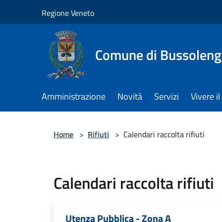
Salta al contenuto principale
Regione Veneto
Comune di Bussolen
Amministrazione
Novità
Servizi
Vivere 
Home
>
Rifiuti
>
Calendari raccolta rifiuti
Calendari raccolta rifiuti
Utenza Pubblica - Zona A