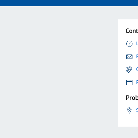
Cont
Prob