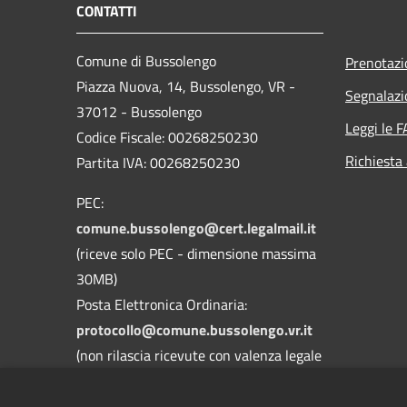
CONTATTI
Comune di Bussolengo
Prenotaz
Piazza Nuova, 14, Bussolengo, VR -
Segnalazi
37012 - Bussolengo
Leggi le 
Codice Fiscale: 00268250230
Richiesta
Partita IVA: 00268250230
PEC:
comune.bussolengo@cert.legalmail.it
(riceve solo PEC - dimensione massima
30MB)
Posta Elettronica Ordinaria:
protocollo@comune.bussolengo.vr.it
(non rilascia ricevute con valenza legale
- dimensione massima 30MB)
Centralino Unico: 045 6769900