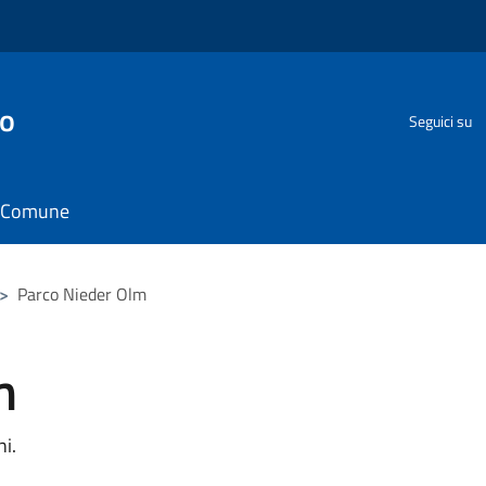
go
Seguici su
il Comune
>
Parco Nieder Olm
m
i.