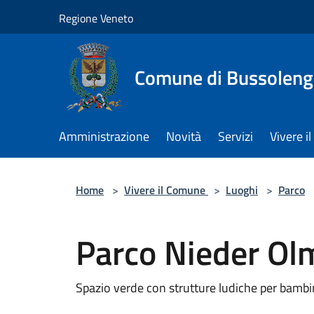
Salta al contenuto principale
Regione Veneto
Comune di Bussolen
Amministrazione
Novità
Servizi
Vivere 
Home
>
Vivere il Comune
>
Luoghi
>
Parco
Parco Nieder Ol
Spazio verde con strutture ludiche per bambin