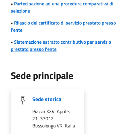
•
Partecipazione ad una procedura comparativa di
selezione
•
Rilascio del certificato di servizio prestato presso
l'ente
•
Sistemazione estratto contributivo per servizio
prestato presso l'ente
Sede principale
Sede storica
Piazza XXVI Aprile,
21, 37012
Bussolengo VR, Italia