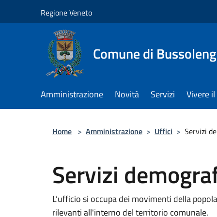
Salta al contenuto principale
Regione Veneto
Comune di Bussolen
Amministrazione
Novità
Servizi
Vivere 
Home
>
Amministrazione
>
Uffici
>
Servizi d
Servizi demograf
L’ufficio si occupa dei movimenti della popola
rilevanti all'interno del territorio comunale.