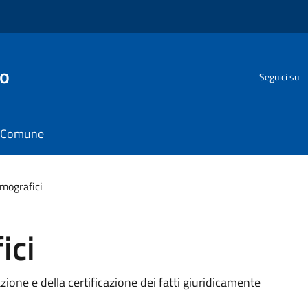
go
Seguici su
il Comune
emografici
ici
zione e della certificazione dei fatti giuridicamente