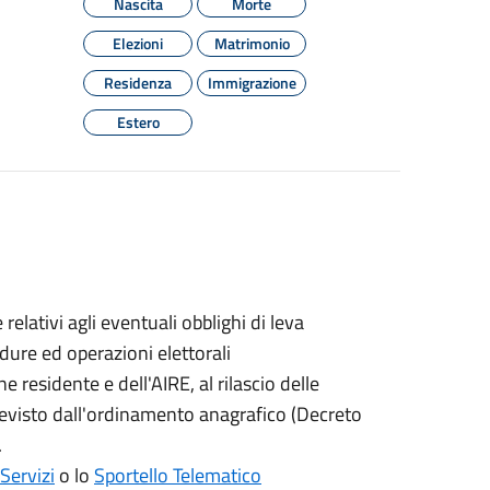
Nascita
Morte
Elezioni
Matrimonio
Residenza
Immigrazione
Estero
ativi agli eventuali obblighi di leva
cedure ed operazioni elettorali
 residente e dell'AIRE, al rilascio delle
 previsto dall'ordinamento anagrafico (Decreto
.
Servizi
o lo
Sportello Telematico