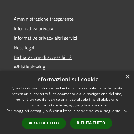
Amministrazione trasparente
Informativa privacy
Informative privacy altri servizi
Note legali
Dichiarazione di accessibilità
Whistleblowing
×
Informazioni sui cookie
Questo sito web utilizza cookie tecnici e assimilati strettamente
necessari al corretto funzionamento e alla navigazione del sito,
RSS
Copyright © 2026 • Comune di
nonché un cookie tecnico analitico al solo fine di elaborare
Accessibilità
Bussolengo • Powered by
informazioni statistiche, aggregate e anonime.
Privacy
Municipium
Accesso
•
Per maggiori dettagli, può consultare la cookie policy al seguente
link
Cookie
redazione
RIFIUTA TUTTO
ACCETTA TUTTO
Mappa del sito