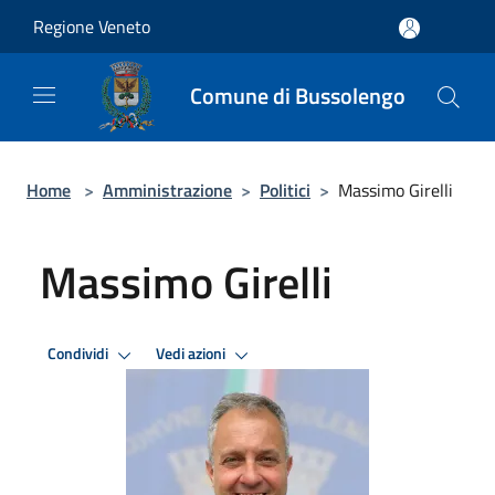
Salta al contenuto principale
Regione Veneto
Comune di Bussolengo
Home
>
Amministrazione
>
Politici
>
Massimo Girelli
Massimo Girelli
Condividi
Vedi azioni