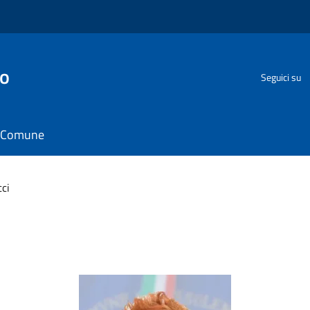
go
Seguici su
il Comune
cci