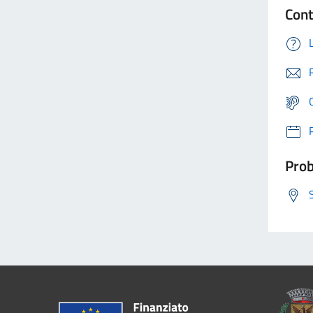
Cont
Prob