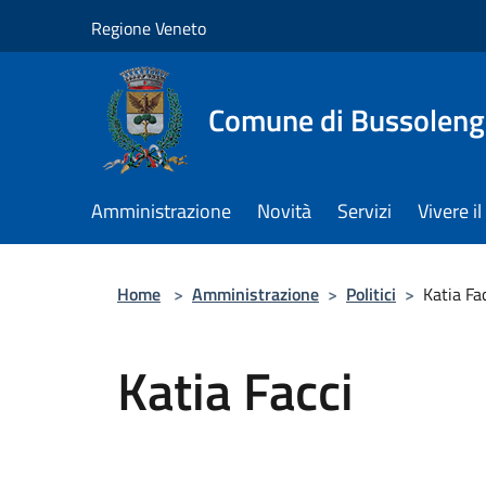
Salta al contenuto principale
Regione Veneto
Comune di Bussolen
Amministrazione
Novità
Servizi
Vivere 
Home
>
Amministrazione
>
Politici
>
Katia Fa
Katia Facci