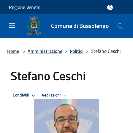
Salta al contenuto principale
Regione Veneto
Comune di Bussolengo
Home
>
Amministrazione
>
Politici
>
Stefano Ceschi
Stefano Ceschi
Condividi
Vedi azioni