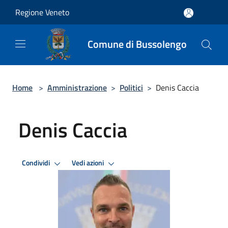
Salta al contenuto principale
Regione Veneto
Comune di Bussolengo
Home
>
Amministrazione
>
Politici
>
Denis Caccia
Denis Caccia
Condividi
Vedi azioni