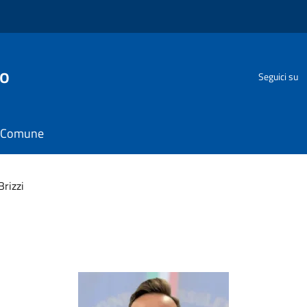
go
Seguici su
il Comune
rizzi