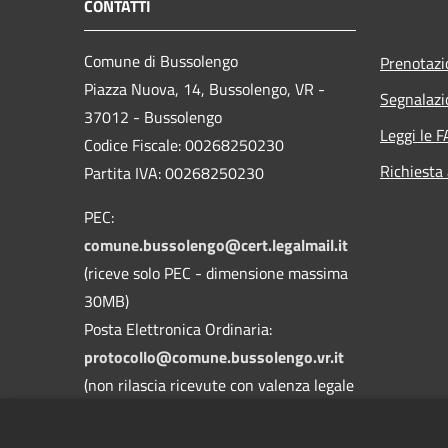
CONTATTI
Comune di Bussolengo
Prenotaz
Piazza Nuova, 14, Bussolengo, VR -
Segnalazi
37012 - Bussolengo
Leggi le 
Codice Fiscale: 00268250230
Richiesta
Partita IVA: 00268250230
PEC:
comune.bussolengo@cert.legalmail.it
(riceve solo PEC - dimensione massima
30MB)
Posta Elettronica Ordinaria:
protocollo@comune.bussolengo.vr.it
(non rilascia ricevute con valenza legale
- dimensione massima 30MB)
Centralino Unico: 045 6769900