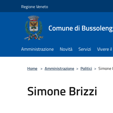
Salta al contenuto principale
Regione Veneto
Comune di Bussolen
Amministrazione
Novità
Servizi
Vivere 
Home
>
Amministrazione
>
Politici
>
Simone B
Simone Brizzi