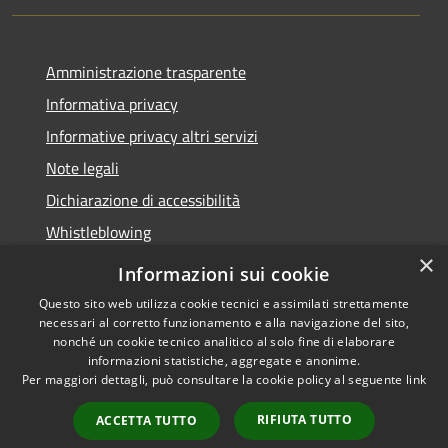
Amministrazione trasparente
Informativa privacy
Informative privacy altri servizi
Note legali
Dichiarazione di accessibilità
Whistleblowing
×
Informazioni sui cookie
Questo sito web utilizza cookie tecnici e assimilati strettamente
necessari al corretto funzionamento e alla navigazione del sito,
RSS
Copyright © 2026 • Comune di
nonché un cookie tecnico analitico al solo fine di elaborare
Accessibilità
Bussolengo • Powered by
informazioni statistiche, aggregate e anonime.
Privacy
Municipium
Accesso
•
Per maggiori dettagli, può consultare la cookie policy al seguente
link
Cookie
redazione
RIFIUTA TUTTO
ACCETTA TUTTO
Mappa del sito