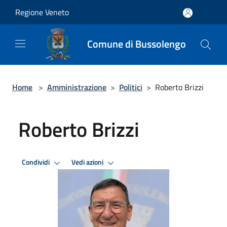
Salta al contenuto principale
Regione Veneto
Comune di Bussolengo
Home
>
Amministrazione
>
Politici
>
Roberto Brizzi
Roberto Brizzi
Condividi
Vedi azioni