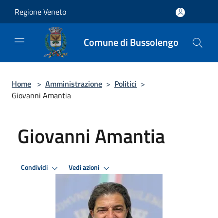
Salta al contenuto principale
Regione Veneto
Comune di Bussolengo
Home
>
Amministrazione
>
Politici
>
Giovanni Amantia
Giovanni Amantia
Condividi
Vedi azioni