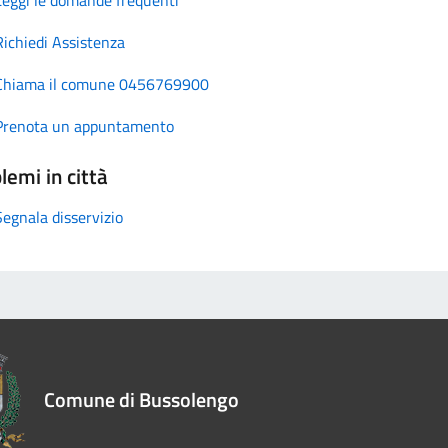
Richiedi Assistenza
Chiama il comune 0456769900
Prenota un appuntamento
lemi in città
Segnala disservizio
Comune di Bussolengo