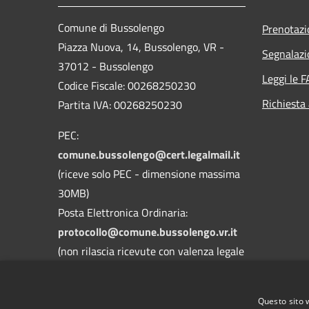
Comune di Bussolengo
Prenotaz
Piazza Nuova, 14, Bussolengo, VR -
Segnalazi
37012 - Bussolengo
Leggi le 
Codice Fiscale: 00268250230
Richiesta
Partita IVA: 00268250230
PEC:
comune.bussolengo@cert.legalmail.it
(riceve solo PEC - dimensione massima
30MB)
Posta Elettronica Ordinaria:
protocollo@comune.bussolengo.vr.it
(non rilascia ricevute con valenza legale
- dimensione massima 30MB)
Centralino Unico: 045 6769900
Questo sito 