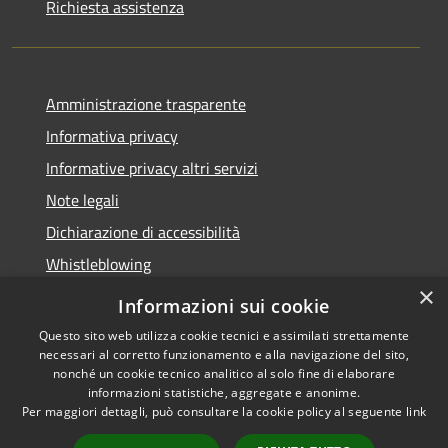
Richiesta assistenza
Amministrazione trasparente
Informativa privacy
Informative privacy altri servizi
Note legali
Dichiarazione di accessibilità
Whistleblowing
×
Informazioni sui cookie
Questo sito web utilizza cookie tecnici e assimilati strettamente
necessari al corretto funzionamento e alla navigazione del sito,
RSS
Copyright © 2026 • Comune di
nonché un cookie tecnico analitico al solo fine di elaborare
Accessibilità
Bussolengo • Powered by
informazioni statistiche, aggregate e anonime.
Privacy
Municipium
Accesso
Per maggiori dettagli, può consultare la cookie policy al seguente
link
•
Cookie
redazione