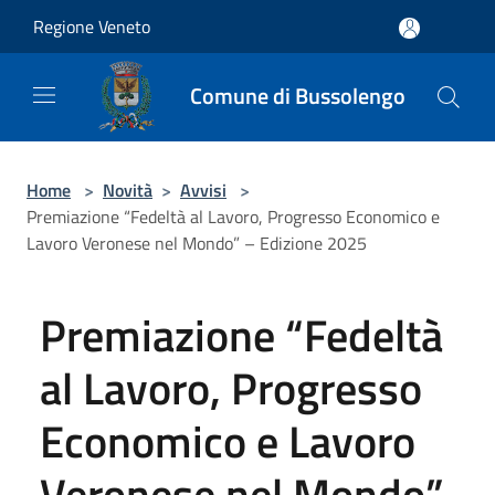
Salta al contenuto principale
Regione Veneto
Comune di Bussolengo
Home
>
Novità
>
Avvisi
>
Premiazione “Fedeltà al Lavoro, Progresso Economico e
Lavoro Veronese nel Mondo” – Edizione 2025
Premiazione “Fedeltà
al Lavoro, Progresso
Economico e Lavoro
Veronese nel Mondo”