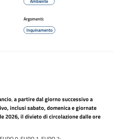
Ambiente
Argomenti:
Inquinamento
rancio
,
a partire dal giorno successivo a
sivo, inclusi sabato, domenica e giornate
e 2026, il divieto di circolazione dalle ore
:
ti EURO 0, EURO 1, EURO 2;