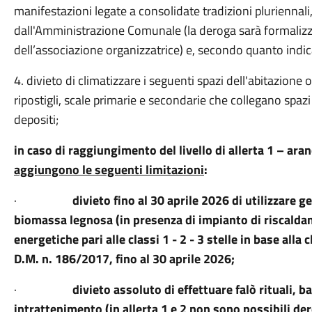
manifestazioni legate a consolidate tradizioni pluriennali
dall'Amministrazione Comunale (la deroga sarà formalizza
dell’associazione organizzatrice) e, secondo quanto indi
4. divieto di climatizzare i seguenti spazi dell'abitazion
ripostigli, scale primarie e secondarie che collegano spazi
depositi;
in caso di raggiungimento del livello di allerta 1 – aranc
aggiungono le seguenti limitazioni
:
·
divieto fino al 30 aprile 2026 di utilizzare 
biomassa legnosa (in presenza di impianto di riscaldam
energetiche pari alle classi 1 - 2 - 3 stelle in base all
D.M. n. 186/2017, fino al 30 aprile 2026;
·
divieto assoluto di effettuare falò rituali, b
intrattenimento (in allerta 1 e 2 non sono possibili de