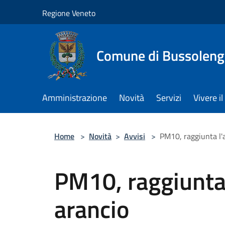
Salta al contenuto principale
Regione Veneto
Comune di Bussolen
Amministrazione
Novità
Servizi
Vivere 
Home
>
Novità
>
Avvisi
>
PM10, raggiunta l'a
PM10, raggiunta l
arancio