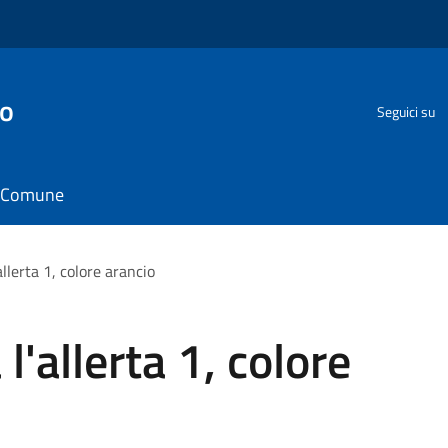
go
Seguici su
il Comune
llerta 1, colore arancio
'allerta 1, colore