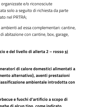
, organizzate e/o riconosciute
ta solo a seguito di richiesta da parte
cato nel PRTRA;
e o ambienti ad essa complementari: cantine,
 di abitazione con cantine, box, garage,
io e del livello di allerta 2 – rosso
si
generatori di calore domestici alimentati a
ento alternativo), aventi prestazioni
a classificazione ambientale introdotta con
arbecue e fuochi d’artificio a scopo di
roghe di alcun tipo, come indicato