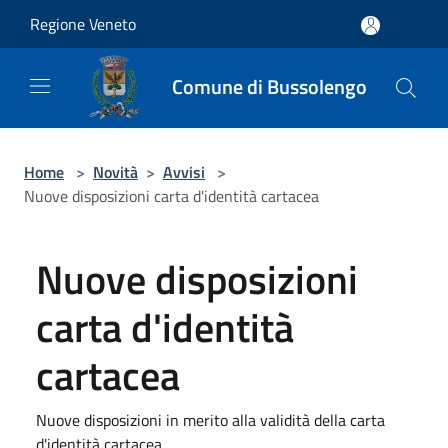
Salta al contenuto principale
Regione Veneto
Comune di Bussolengo
Home
>
Novità
>
Avvisi
>
Nuove disposizioni carta d'identità cartacea
Nuove disposizioni
carta d'identità
cartacea
Nuove disposizioni in merito alla validità della carta
d'identità cartacea