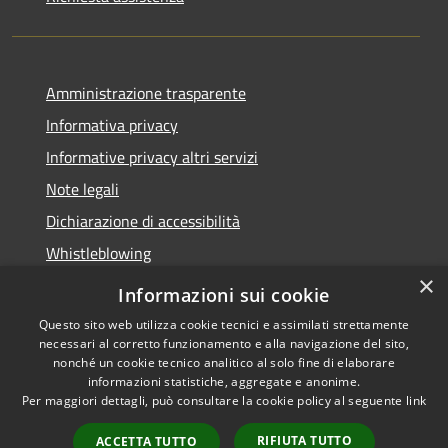
Amministrazione trasparente
Informativa privacy
Informative privacy altri servizi
Note legali
Dichiarazione di accessibilità
Whistleblowing
×
Informazioni sui cookie
Questo sito web utilizza cookie tecnici e assimilati strettamente
necessari al corretto funzionamento e alla navigazione del sito,
RSS
Copyright © 2026 • Comune di
nonché un cookie tecnico analitico al solo fine di elaborare
Accessibilità
Bussolengo • Powered by
informazioni statistiche, aggregate e anonime.
Privacy
Municipium
Accesso
•
Per maggiori dettagli, può consultare la cookie policy al seguente
link
Cookie
redazione
RIFIUTA TUTTO
ACCETTA TUTTO